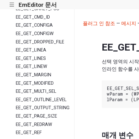
EE_GET_ATTR
EmEditor 문서
|||
EE_GET_CARET_POS
EE_GET_CMD_ID
플러그 인 참조
—
메시지
EE_GET_CONFIGA
EE_GET_CONFIGW
EE_GET_DROPPED_FILE
EE_GET
EE_GET_LINEA
EE_GET_LINES
선택 영역의 시작
EE_GET_LINEW
인라인 함수를 사
EE_GET_MARGIN
EE_GET_MODIFIED
EE_GET_SEL_S
EE_GET_MULTI_SEL
wParam = (WP
EE_GET_OUTLINE_LEVEL
EE_GET_OUTPUT_STRING
EE_GET_PAGE_SIZE
EE_GET_REDRAW
EE_GET_REF
매개 변수