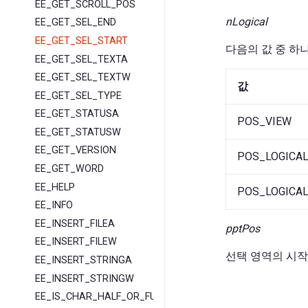
EE_GET_SCROLL_POS
nLogical
EE_GET_SEL_END
EE_GET_SEL_START
다음의 값 중 하
EE_GET_SEL_TEXTA
EE_GET_SEL_TEXTW
값
EE_GET_SEL_TYPE
EE_GET_STATUSA
POS_VIEW
EE_GET_STATUSW
EE_GET_VERSION
POS_LOGICA
EE_GET_WORD
EE_HELP
POS_LOGICA
EE_INFO
EE_INSERT_FILEA
pptPos
EE_INSERT_FILEW
선택 영역의 시작
EE_INSERT_STRINGA
EE_INSERT_STRINGW
EE_IS_CHAR_HALF_OR_FULL