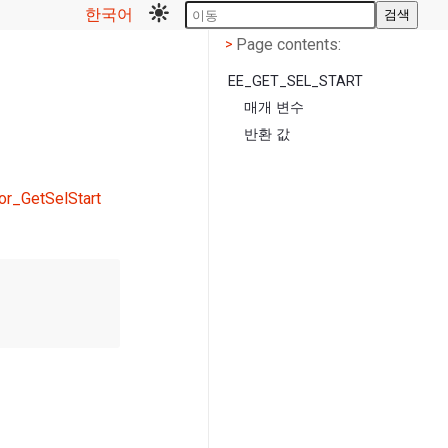
한국어
검색
Page contents
<
Page contents:
>
EE_GET_SEL_START
매개 변수
반환 값
or_GetSelStart