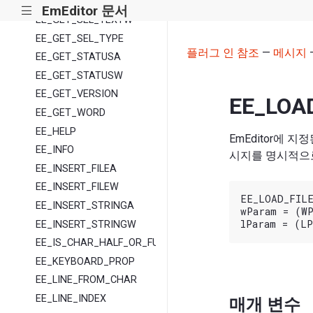
EE_GET_SEL_TEXTA
EmEditor 문서
|||
EE_GET_SEL_TEXTW
EE_GET_SEL_TYPE
플러그 인 참조
—
메시지
EE_GET_STATUSA
EE_GET_STATUSW
EE_GET_VERSION
EE_LOA
EE_GET_WORD
EE_HELP
EmEditor에 
EE_INFO
시지를 명시적으
EE_INSERT_FILEA
EE_INSERT_FILEW
EE_LOAD_FILE
EE_INSERT_STRINGA
wParam = (WP
EE_INSERT_STRINGW
EE_IS_CHAR_HALF_OR_FULL
EE_KEYBOARD_PROP
EE_LINE_FROM_CHAR
EE_LINE_INDEX
매개 변수