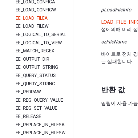
EE_LOAD_CONFIGA
pLoadFileInfo
EE_LOAD_CONFIGW
EE_LOAD_FILEA
LOAD_FILE_INF
EE_LOAD_FILEW
성에의해 미리 정
EE_LOGICAL_TO_SERIAL
szFileName
EE_LOGICAL_TO_VIEW
EE_MATCH_REGEX
바이트로 전체 경로
EE_OUTPUT_DIR
는 실패합니다.
EE_OUTPUT_STRING
EE_QUERY_STATUS
EE_QUERY_STRING
반환 값
EE_REDRAW
EE_REG_QUERY_VALUE
명령이 사용 가능한
EE_REG_SET_VALUE
EE_RELEASE
EE_REPLACE_IN_FILESA
EE_REPLACE_IN_FILESW