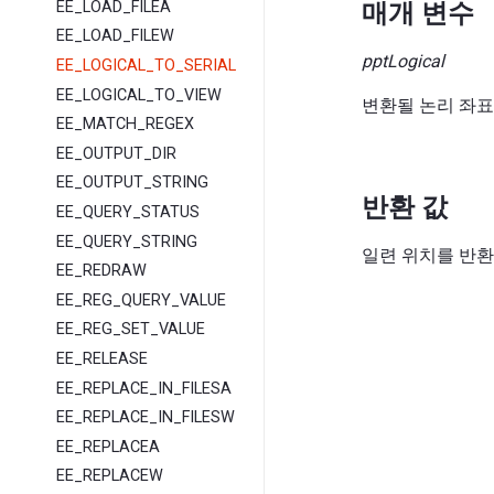
EE_LOAD_FILEA
매개 변수
EE_LOAD_FILEW
pptLogical
EE_LOGICAL_TO_SERIAL
EE_LOGICAL_TO_VIEW
변환될 논리 좌
EE_MATCH_REGEX
EE_OUTPUT_DIR
EE_OUTPUT_STRING
반환 값
EE_QUERY_STATUS
EE_QUERY_STRING
일련 위치를 반환
EE_REDRAW
EE_REG_QUERY_VALUE
EE_REG_SET_VALUE
EE_RELEASE
EE_REPLACE_IN_FILESA
EE_REPLACE_IN_FILESW
EE_REPLACEA
EE_REPLACEW