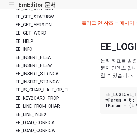
EE_GET_SEL_TYPE
EmEditor 문서
|||
EE_GET_STATUSA
EE_GET_STATUSW
플러그 인 참조
—
메시지
EE_GET_VERSION
EE_GET_WORD
EE_HELP
EE_LOG
EE_INFO
EE_INSERT_FILEA
논리 좌표를 일련
EE_INSERT_FILEW
문자 인덱스 입니
EE_INSERT_STRINGA
할 수 있습니다.
EE_INSERT_STRINGW
EE_IS_CHAR_HALF_OR_FULL
EE_LOGICAL_T
EE_KEYBOARD_PROP
wParam = 0;

EE_LINE_FROM_CHAR
EE_LINE_INDEX
EE_LOAD_CONFIGA
EE_LOAD_CONFIGW