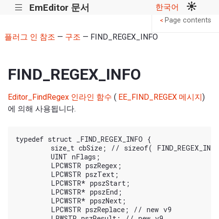
EmEditor 문서
한국어
|||
Page contents
<
플러그 인 참조
—
구조
— FIND_REGEX_INFO
FIND_REGEX_INFO
Editor_FindRegex 인라인 함수
(
EE_FIND_REGEX 메시지
)
에 의해 사용됩니다.
typedef struct _FIND_REGEX_INFO {

	size_t cbSize; // sizeof( FIND_REGEX_INFO )

	UINT nFlags;

	LPCWSTR pszRegex;

	LPCWSTR pszText;

	LPCWSTR* ppszStart;

	LPCWSTR* ppszEnd;

	LPCWSTR* ppszNext;

	LPCWSTR pszReplace; // new v9

	LPWSTR pszResult; // new v9
