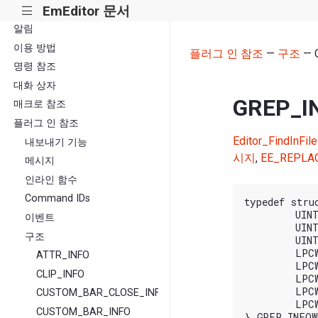
EmEditor 문서
|||
알림
이용 방법
플러그 인 참조
—
구조
— 
명령 참조
대화 상자
GREP_I
매크로 참조
플러그 인 참조
Editor_FindIn
내보내기 기능
시지
,
EE_REPLA
메시지
인라인 함수
Command IDs
typedef stru
	UINT cbSize;

이벤트
	UINT nCP;

구조
	UINT nFlags;

	LPCWSTR pszFind;

ATTR_INFO
	LPCWSTR pszReplace;

CLIP_INFO
	LPCWSTR pszPath;

	LPCWSTR pszBackupPath;

CUSTOM_BAR_CLOSE_INFO
	LPCWSTR pszFilesToIgnore;

CUSTOM_BAR_INFO