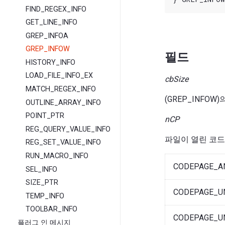
FIND_REGEX_INFO
GET_LINE_INFO
GREP_INFOA
GREP_INFOW
필드
HISTORY_INFO
LOAD_FILE_INFO_EX
cbSize
MATCH_REGEX_INFO
(GREP_INFO
OUTLINE_ARRAY_INFO
POINT_PTR
nCP
REG_QUERY_VALUE_INFO
파일이 열린 코드
REG_SET_VALUE_INFO
RUN_MACRO_INFO
CODEPAGE_A
SEL_INFO
SIZE_PTR
CODEPAGE_U
TEMP_INFO
TOOLBAR_INFO
CODEPAGE_U
플러그 인 메시지