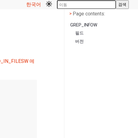
한국어
검색
Page contents
<
Page contents:
>
GREP_INFOW
필드
버전
D_IN_FILESW 메