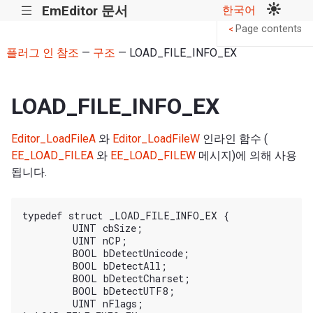
EmEditor 문서
한국어
|||
Page contents
<
플러그 인 참조
—
구조
— LOAD_FILE_INFO_EX
LOAD_FILE_INFO_EX
Editor_LoadFileA
와
Editor_LoadFileW
인라인 함수 (
EE_LOAD_FILEA
와
EE_LOAD_FILEW
메시지)에 의해 사용
됩니다.
typedef struct _LOAD_FILE_INFO_EX {

	UINT cbSize;

	UINT nCP;

	BOOL bDetectUnicode;

	BOOL bDetectAll;

	BOOL bDetectCharset;

	BOOL bDetectUTF8;

	UINT nFlags;
