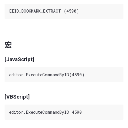
宏
[JavaScript]
[VBScript]