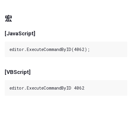
宏
[JavaScript]
[VBScript]