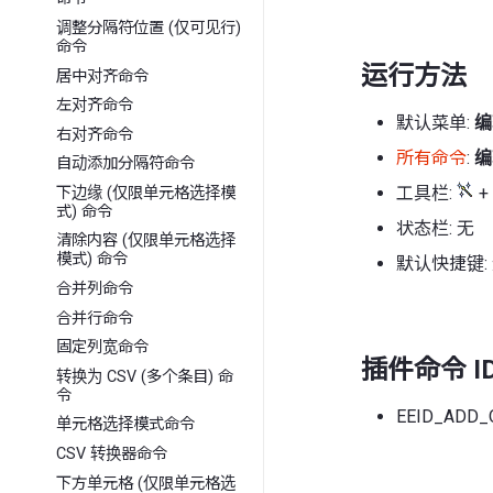
调整分隔符位置 (仅可见行)
命令
运行方法
居中对齐命令
左对齐命令
默认菜单:
编
右对齐命令
所有命令
:
编
自动添加分隔符命令
工具栏:
+
下边缘 (仅限单元格选择模
式) 命令
状态栏: 无
清除内容 (仅限单元格选择
模式) 命令
默认快捷键:
合并列命令
合并行命令
固定列宽命令
插件命令 I
转换为 CSV (多个条目) 命
令
EEID_ADD_
单元格选择模式命令
CSV 转换器命令
下方单元格 (仅限单元格选