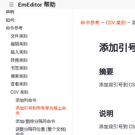
EmEditor 帮助
|||
声明
如何...
命令参考
—
CSV 类别
— 
命令参考
文件类别
编辑类别
添加引
插入类别
转换类别
书签类别
摘要
搜索类别
查看类别
添加双引号到 C
CSV 类别
添加列命令
添加引号到所有单元格上命
说明
令
添加/删除分隔符命令
添加双引号到 C
调整分隔符位置 (整个文档)
命令