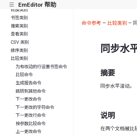
插入类别
EmEditor 帮助
|||
转换类别
书签类别
命令参考
—
比较类别
— 
搜索类别
查看类别
CSV 类别
同步水
排序类别
比较类别
为有改动的行设置书签命令
摘要
比较命令
生成报告命令
同步水平滚动。
跳转到其他命令
下一更改命令
下一更改的字符命令
说明
下一更改行命令
按参数比较命令
在两个文档被比
上一更改命令