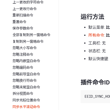
上一更改的字符命令
上一更改行命令
重新扫描命令
运行方法
重置命令
默认菜单:
比
保存参数命令
所有命令
:
比
全部复制到另一窗格命令
复制到另一窗格命令
工具栏: 无
忽略大小写命令
状态栏: 无
忽略注释命令
默认快捷键:
忽略内嵌空白命令
忽略编码命令
忽略前导空白命令
忽略换行符命令
插件命令ID
忽略末尾空白命令
拆分视图命令
同步光标位置命令
同步水平滚动命令