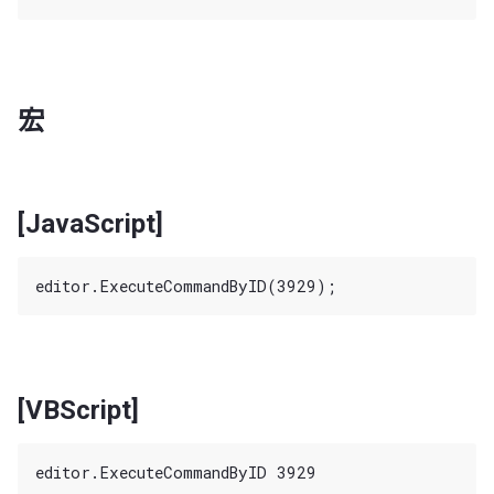
宏
[JavaScript]
[VBScript]