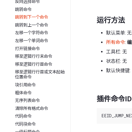
反向选择命令
跳转命令
跳转到下一个命令
运行方法
跳转到上一个命令
默认菜单: 无
左移一个字符命令
左移一个单词命令
所有命令
:
编
打开链接命令
工具栏: 无
移至逻辑行行末命令
状态栏: 无
移至逻辑行行首命令
默认快捷键: 
移至逻辑行行首或文本起始
位置命令
块引用命令
粗体命令
插件命令ID
无序列表命令
清除所有格式命令
代码命令
代码块命令