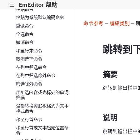
剪切选区命令
EmEditor 帮助
|||
粘贴命令
粘贴为系统默认编码命令
命令参考
—
编辑类别
— 
重做命令
全选命令
撤消命令
跳转到
移至行末命令
取消选择命令
在列中筛选命令
摘要
在列中筛选除外命令
筛选除外命令
跳转到输出栏中
用所选内容或光标处的单词
筛选
强制转换剪贴板格式为文本
格式命令
说明
移至行首命令
移至行首或文本起始位置命
跳转到输出栏中
令