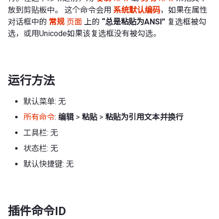
放到剪贴板中。 这个命令会用
系统默认编码
，如果在属性
对话框中的
常规
页面
上的
“总是粘贴为ANSI”
复选框被勾
选，或用Unicode如果该复选框没有被勾选。
运行方法
默认菜单: 无
所有命令
:
编辑
>
粘贴
>
粘贴为引用文本并换行
工具栏: 无
状态栏: 无
默认快捷键: 无
插件命令ID