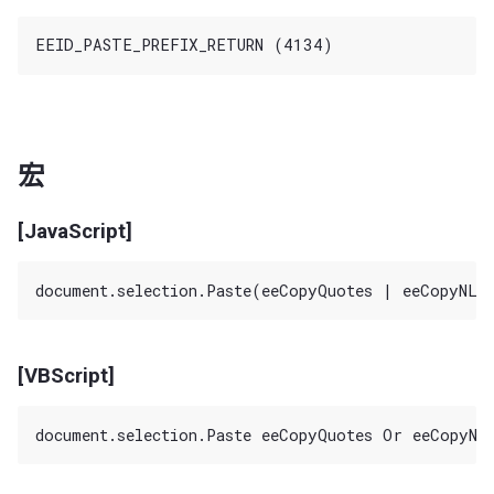
宏
[JavaScript]
[VBScript]