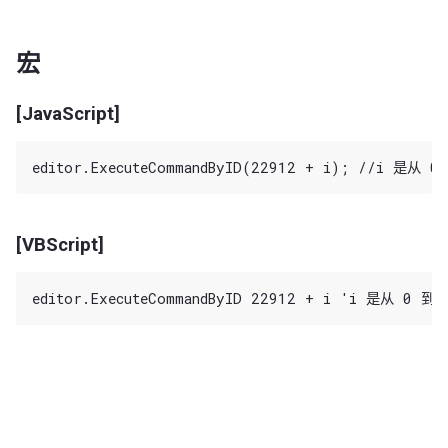
宏
[JavaScript]
[VBScript]