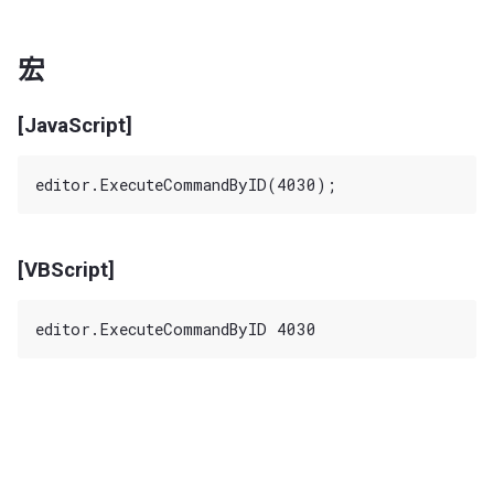
宏
[JavaScript]
[VBScript]