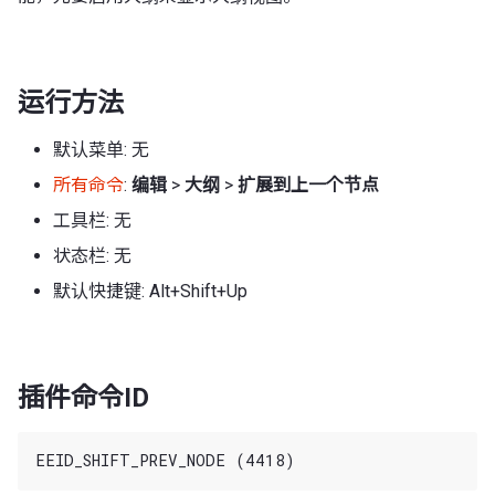
运行方法
默认菜单: 无
所有命令
:
编辑
>
大纲
>
扩展到上一个节点
工具栏: 无
状态栏: 无
默认快捷键: Alt+Shift+Up
插件命令ID