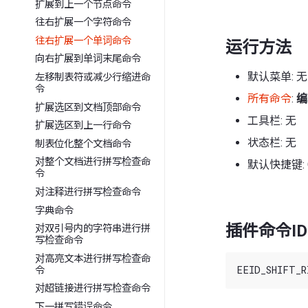
扩展到上一个节点命令
往右扩展一个字符命令
往右扩展一个单词命令
运行方法
向右扩展到单词末尾命令
默认菜单: 无
左移制表符或减少行缩进命
令
所有命令
:
编
扩展选区到文档顶部命令
工具栏: 无
扩展选区到上一行命令
状态栏: 无
制表位化整个文档命令
对整个文档进行拼写检查命
默认快捷键: 
令
对注释进行拼写检查命令
字典命令
插件命令ID
对双引号内的字符串进行拼
写检查命令
对高亮文本进行拼写检查命
令
对超链接进行拼写检查命令
下一拼写错误命令