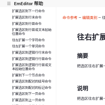
EmEditor 帮助
|||
扩展选区到文档底部命令
扩展选区到下一行命令
扩展选区到行末命令
命令参考
—
编辑类别
— 
扩展选区到行首命令
扩展选区到行首或文本起始
位置命令
往右扩
往左扩展一个字符命令
往左扩展一个单词命令
扩展选区到逻辑行行末命令
摘要
扩展选区到逻辑行行首命令
扩展选区到逻辑行行首或文
把选区往右扩展
本起始位置命令
扩展到下一个节点命令
扩展选区到配对的括号命令
说明
扩展选区到配对的标记命令
扩展选区到下一页命令
把选区往右扩展
扩展选区到上一页命令