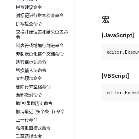
拼写建议命令
对标记进行拼写检查命令
宏
拼写检查命令
交换开始位置和结束位置命
[JavaScript]
令
制表符或增加行缩进命令
非制表位化整个文档命令
跳转至标记命令
切换输入法命令
[VBScript]
文档顶部命令
删除行末空格命令
全部撤消命令
撤消/重做历史命令
撤消最近 (多个条目) 命令
上一行命令
粘滞垂直模式命令
垂直选择命令