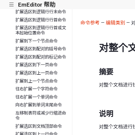
EmEditor 帮助
往左扩展一个单词命令
|||
扩展选区到逻辑行行末命令
扩展选区到逻辑行行首命令
命令参考
—
编辑类别
— 
扩展选区到逻辑行行首或文
本起始位置命令
扩展到下一个节点命令
对整个
扩展选区到配对的括号命令
扩展选区到配对的标记命令
扩展选区到下一页命令
摘要
扩展选区到上一页命令
扩展到上一个节点命令
对整个文档进行
往右扩展一个字符命令
往右扩展一个单词命令
向右扩展到单词末尾命令
说明
左移制表符或减少行缩进命
令
扩展选区到文档顶部命令
对整个文档进行
扩展选区到上一行命令