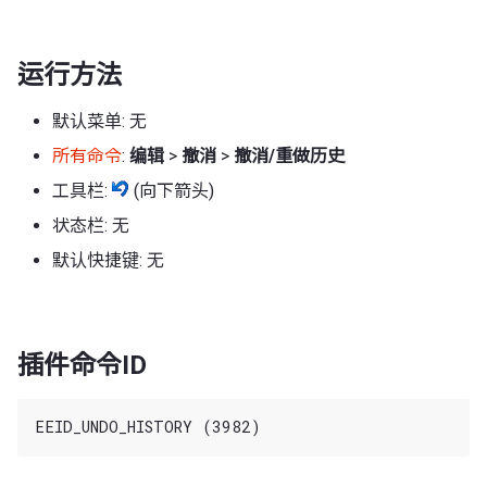
运行方法
默认菜单: 无
所有命令
:
编辑
>
撤消
>
撤消/重做历史
工具栏:
(向下箭头)
状态栏: 无
默认快捷键: 无
插件命令ID