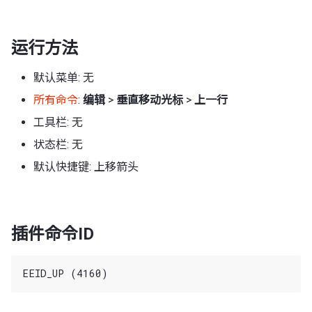
运行方法
默认菜单: 无
所有命令
:
编辑
>
垂直移动光标
>
上一行
工具栏: 无
状态栏: 无
默认快捷键: 上移箭头
插件命令ID