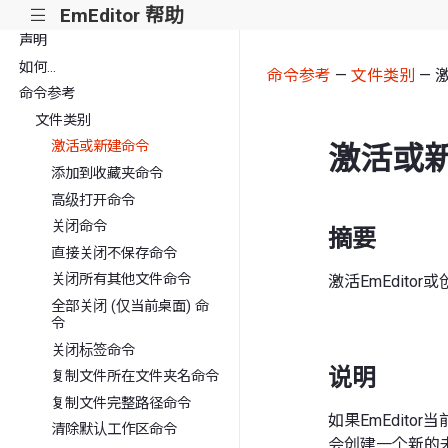
EmEditor 帮助
|||
声明
如何...
命令参考
—
文件类别
— 
命令参考
文件类别
激活或新建命令
激活或
添加到收藏夹命令
高级打开命令
关闭命令
摘要
直接关闭不保存命令
关闭所有其他文件命令
激活EmEdit
全部关闭 (仅当前桌面) 命
令
关闭标签命令
说明
复制文件所在文件夹名命令
复制文件完整路径命令
如果EmEdito
清除默认工作区命令
会创建一个新的