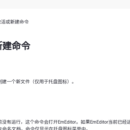
激活或新建命令
新建命令
or或创建一个新文件（仅用于托盘图标）。
r当前没有运行，这个命令会打开EmEditor。如果EmEditor当前
未命名文档。命令仅显示在托盘图标菜单中。