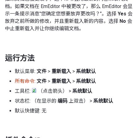
档。如果文档在 EmEditor 中被更改了，那么 EmEditor 会显
示一条提示消息"您确定您想要放弃更改吗？"。选择
Yes
会
放弃之前所做的修改，并且重新载入新的内容。选择
No
会
中止重新载入并让你继续编辑文档。
运行方法
默认菜单:
文件
>
重新载入
>
系统默认
所有命令
:
文件
>
重新载入
>
系统默认
工具栏:
（点击箭头） >
系统默认
状态栏: （在显示的
编码
上双击） >
系统默认
默认快捷键: 无