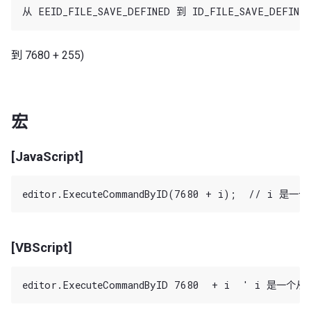
到 7680 + 255)
宏
[JavaScript]
[VBScript]