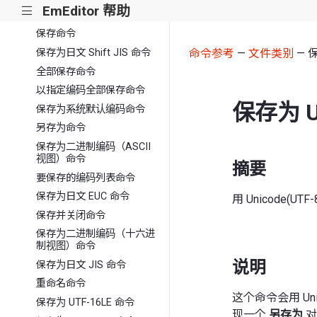
EmEditor 帮助
|||
重新载入为 UTF-8 命令
保存命令
保存为日文 Shift JIS 命令
命令参考
—
文件类别
— 保
全部保存命令
以指定编码全部保存命令
保存为 U
保存为系统默认编码命令
另存为命令
保存为二进制编码（ASCII
视图）命令
摘要
要保存的编码列表命令
保存为日文 EUC 命令
用 Unicode(U
保存并关闭命令
保存为二进制编码（十六进
制视图）命令
说明
保存为日文 JIS 命令
重命名命令
这个命令会用 Un
保存为 UTF-16LE 命令
现一个
另存为
对