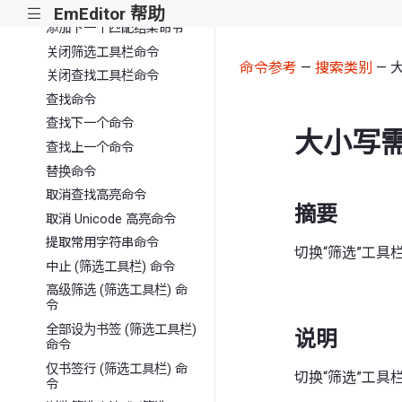
添加下下个匹配结果命令
EmEditor 帮助
|||
添加下一个匹配结果命令
关闭筛选工具栏命令
命令参考
—
搜索类别
— 
关闭查找工具栏命令
查找命令
查找下一个命令
大小写需
查找上一个命令
替换命令
取消查找高亮命令
摘要
取消 Unicode 高亮命令
提取常用字符串命令
切换“筛选”工
中止 (筛选工具栏) 命令
高级筛选 (筛选工具栏) 命
令
全部设为书签 (筛选工具栏)
说明
命令
仅书签行 (筛选工具栏) 命
切换“筛选”工
令