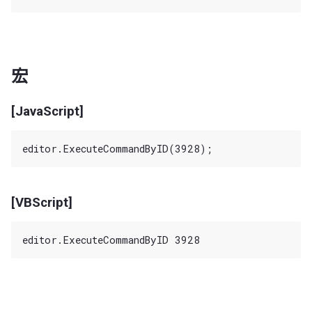
宏
[JavaScript]
[VBScript]