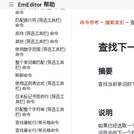
EmEditor 帮助
|||
阻止多行更改 (筛选工具栏)
命令
匹配换行符 (筛选工具栏)
命令参考
—
搜索类别
— 
命令
反向 (筛选工具栏) 命令
其他 (筛选工具栏) 命令
查找下
使用数字范围 (筛选工具栏)
命令
整个单词需匹配 (筛选工具
栏) 命令
摘要
刷新命令
使用正则表达式 (筛选工具
查找当前单词的
栏) 命令
仅未标记书签的行 (筛选工
具栏) 命令
匹配整个字符串 (筛选工具
说明
栏) 命令
查找最短行/单元格命令
如果已经选取一
查找最长行/单元格命令
词符合的下一个