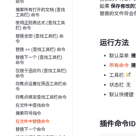
命令
如果
保存修改的
搜索所有打开的文档 (查找
替换的文件将会
工具栏) 命令
使用正则表达式 (查找工具
栏) 命令
替换全部 (查找工具栏) 命
运行方法
令
替换 >> (查找工具栏) 命令
默认菜单:
搜
替换下一个 (查找工具栏)
命令
所有命令
:
搜
仅限于选区内 (查找工具栏)
工具栏:
命令
将焦点设置在筛选工具栏命
状态栏: 无
令
默认快捷键:
将焦点移至查找工具栏命令
在文件中查找命令
搜索符号指令
在文件中替换命令
插件命令ID
替换下一个命令