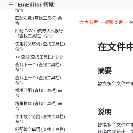
EmEditor 帮助
|||
区分大小写 (查找工具栏)
命令
匹配次数 (查找工具栏) 命
命令参考
—
搜索类别
— 
令
匹配 CSV 中的嵌入式换行
（查找工具栏）命令
在文件
使用转义序列 (查找工具栏)
命令
<< 查找(查找工具栏) 命令
查找下一个 (查找工具栏)
摘要
命令
查找上一个 (查找工具栏)
命令
替换多个文件中
模糊匹配 (查找工具栏) 命
令
增量搜索 (查找工具栏) 命
令
说明
使用数字范围 (查找工具栏)
命令
替换多个文件中
匹配整个单词 (查找工具栏)
替换的字符串，