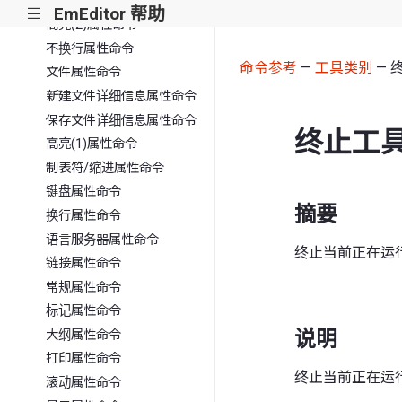
字符检查属性命令
EmEditor 帮助
|||
高亮(2)属性命令
不换行属性命令
命令参考
—
工具类别
— 
文件属性命令
新建文件详细信息属性命令
保存文件详细信息属性命令
终止工
高亮(1)属性命令
制表符/缩进属性命令
键盘属性命令
摘要
换行属性命令
语言服务器属性命令
终止当前正在运
链接属性命令
常规属性命令
标记属性命令
说明
大纲属性命令
打印属性命令
终止当前正在运
滚动属性命令