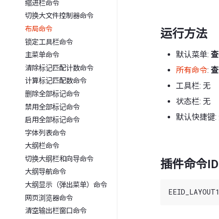
缩进栏命令
切换大文件控制器命令
布局命令
运行方法
锁定工具栏命令
默认菜单:
查
主菜单命令
清除标记匹配计数命令
所有命令
:
查
计算标记匹配数命令
工具栏: 无
删除全部标记命令
状态栏: 无
禁用全部标记命令
默认快捷键:
启用全部标记命令
字体列表命令
大纲栏命令
切换大纲栏和向导命令
插件命令ID
大纲导航命令
大纲显示（弹出菜单）命令
网页浏览器命令
清空输出栏窗口命令