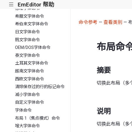
西里尔文字体命令
EmEditor 帮助
|||
标准字体命令
希腊文字体命令
命令参考
—
查看类别
— 
希伯来文字体命令
日文字体命令
韩文字体命令
布局命
OEM/DOS字体命令
泰文字体命令
土耳其文字体命令
摘要
越南文字体命令
西欧文字体命令
切换此布局（多
清除保存过的行的标记命令
减小字体命令
自定义字体命令
说明
字体命令
布局 1（焦点模式）命令
切换此布局（多
增大字体命令