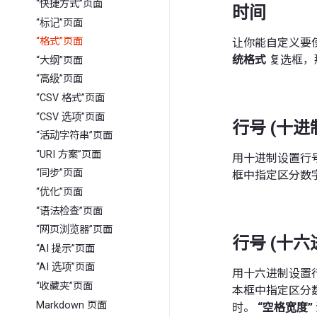
“快捷方式”页面
时间
“标记”页面
“格式”页面
让你能自定义要
统格式
复选框，
“大纲”页面
“高级”页面
“CSV 格式”页面
“CSV 选项”页面
行号 (十进
“活动字符串”页面
“URI 方案”页面
用十进制设置行
“同步”页面
框中指定区分数
“优化”页面
“语法检查”页面
“网页浏览器”页面
行号 (十六
“AI 提示”页面
“AI 选项”页面
用十六进制设置
“收藏夹”页面
本框中指定区分
Markdown 页面
时。
“空格宽度”