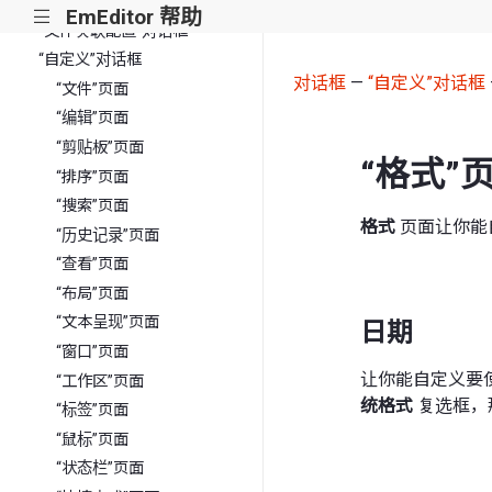
“定义配置”对话框
EmEditor 帮助
|||
“文件关联配置”对话框
“自定义”对话框
对话框
—
“自定义”对话框
“文件”页面
“编辑”页面
“剪贴板”页面
“格式”
“排序”页面
“搜索”页面
格式
页面让你能
“历史记录”页面
“查看”页面
“布局”页面
“文本呈现”页面
日期
“窗口”页面
让你能自定义要
“工作区”页面
统格式
复选框，
“标签”页面
“鼠标”页面
“状态栏”页面