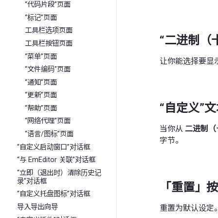
“代码片段”页面
“标记”页面
工具栏选项页面
“二进制（
工具栏按钮页面
“菜单”页面
让你能选择要显
“文件编码”页面
“通知”页面
“更新”页面
“自定义”
“帮助”页面
“网络代理”页面
当你从
二进制（
“语言/图标”页面
字节。
“自定义启动窗口”对话框
“与 EmEditor 关联”对话框
“立即（退出时）清除历史记
录”对话框
「重置」按
“自定义托盘图标”对话框
导入导出向导
重置为默认设定