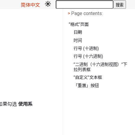
简体中文
搜索
Page contents
<
Page contents:
>
“格式”页面
日期
时间
行号 (十进制)
行号 (十六进制)
“二进制（十六进制视图）”下
拉列表框
“自定义”文本框
「重置」按钮
如果勾选
使用系