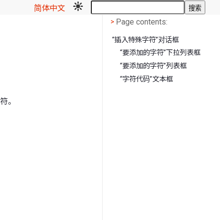
简体中文
搜索
Page contents
<
Page contents:
>
“插入特殊字符”对话框
“要添加的字符”下拉列表框
“要添加的字符”列表框
“字符代码”文本框
符。