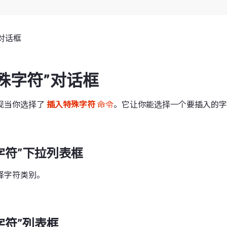
”对话框
殊字符”对话框
现当你选择了
插入特殊字符
命令
。它让你能选择一个要插入的字
字符”下拉列表框
择字符类别。
字符”列表框