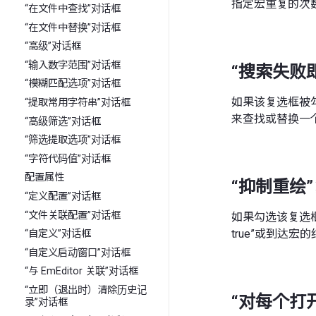
指定宏重复的次
“在文件中查找”对话框
“在文件中替换”对话框
“高级”对话框
“输入数字范围”对话框
“搜索失败
“模糊匹配选项”对话框
如果该复选框被
“提取常用字符串”对话框
来查找或替换一
“高级筛选”对话框
“筛选提取选项”对话框
“字符代码值”对话框
配置属性
“抑制重绘
“定义配置”对话框
“文件关联配置”对话框
如果勾选该复选框，则
true”或到达宏
“自定义”对话框
“自定义启动窗口”对话框
“与 EmEditor 关联”对话框
“立即（退出时）清除历史记
“对每个打
录”对话框