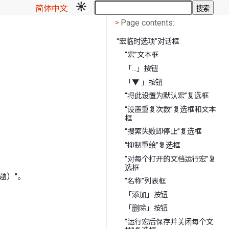
简体中文
搜索
Page contents
<
Page contents:
>
“宏临时选项”对话框
“宏”文本框
「...」按钮
「▼ 」按钮
“将此设置为默认宏”复选框
“设置重复次数”复选框和文本
框
“搜索失败即停止”复选框
“抑制重绘”复选框
“对每个打开的文档运行宏”复
选框
题）"。
“名称”列表框
「添加」按钮
「删除」按钮
“运行宏后保存并关闭每个文