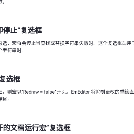
数。
即停止”复选框
勾选，宏将会停止当查找或替换字符串失败时。这个复选框适用
个字符串时。
”复选框
宏以“Redraw = false”开头。EmEditor 将抑制更改的重绘直到“
的结尾。
开的文档运行宏”复选框