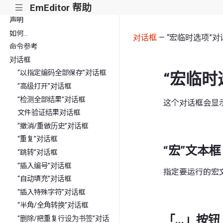
EmEditor 帮助
|||
声明
如何...
对话框
— “宏临时选项”对
命令参考
对话框
“以指定编码全部保存”对话框
“宏临时
“高级打开”对话框
“检测全部结果”对话框
这个对话框会显
文件验证结果对话框
“撤消/重做历史”对话框
“重复”对话框
“宏”文本框
“跳转”对话框
“插入编号”对话框
指定要运行的宏
“自动填充”对话框
“插入特殊字符”对话框
“半角/全角转换”对话框
「...」按钮
“删除/把重复行设为书签”对话