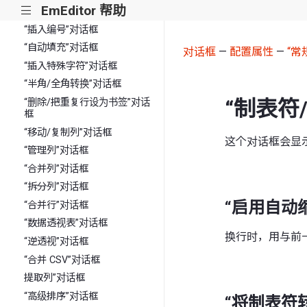
EmEditor 帮助
|||
“跳转”对话框
“插入编号”对话框
“自动填充”对话框
对话框
—
配置属性
—
“常
“插入特殊字符”对话框
“半角/全角转换”对话框
“制表符
“删除/把重复行设为书签”对话
框
“移动/复制列”对话框
这个对话框会显
“管理列”对话框
“合并列”对话框
“拆分列”对话框
“启用自动
“合并行”对话框
“数据透视表”对话框
换行时，用与前
“逆透视”对话框
“合并 CSV”对话框
提取列”对话框
“高级排序”对话框
“将制表符