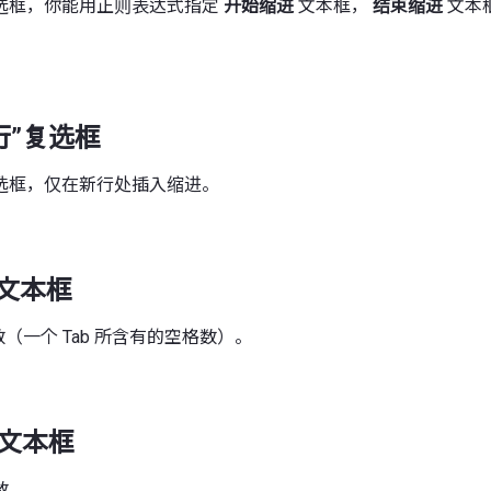
选框，你能用正则表达式指定
开始缩进
文本框，
结束缩进
文本
行”复选框
选框，仅在新行处插入缩进。
”文本框
数（一个 Tab 所含有的空格数）。
”文本框
数。