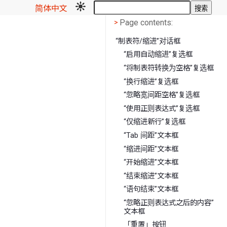
简体中文
搜索
Page contents
<
Page contents:
>
“制表符/缩进”对话框
“启用自动缩进”复选框
“将制表符转换为空格”复选框
“换行缩进”复选框
“忽略宽间距空格”复选框
“使用正则表达式”复选框
“仅缩进新行”复选框
“Tab 间距”文本框
“缩进间距”文本框
“开始缩进”文本框
“结束缩进”文本框
“语句结束”文本框
“忽略正则表达式之后的内容”
文本框
「重置」按钮