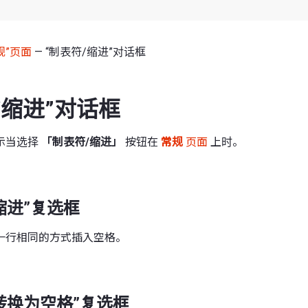
规”页面
— “制表符/缩进”对话框
/缩进”对话框
示当选择
「制表符/缩进」
按钮在
常规
页面
上时。
缩进”复选框
一行相同的方式插入空格。
转换为空格”复选框