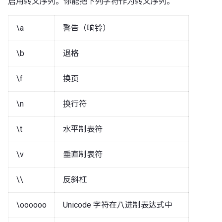
启用转义序列。你能把下列字符作为转义序列。
\a
警告（响铃）
\b
退格
\f
换页
\n
换行符
\t
水平制表符
\v
垂直制表符
\\
反斜杠
\oooooo
Unicode 字符在八进制表达式中