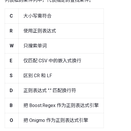
列表框的条件列中，代表指定的查找条件。
C
大小写需符合
R
使用正则表达式
W
只搜索单词
E
仅匹配 CSV 中的嵌入式换行
S
区别 CR 和 LF
D
正则表达式 "." 匹配换行符
B
把 Boost.Regex 作为正则表达式引擎
O
把 Onigmo 作为正则表达式引擎