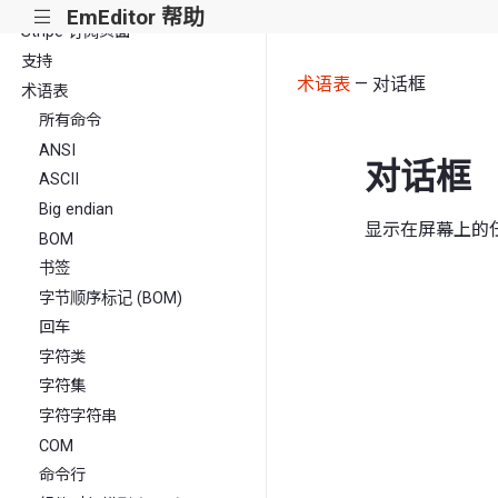
注册的设备页面
EmEditor 帮助
|||
Stripe 订阅页面
支持
术语表
— 对话框
术语表
所有命令
ANSI
对话框
ASCII
Big endian
显示在屏幕上的
BOM
书签
字节顺序标记 (BOM)
回车
字符类
字符集
字符字符串
COM
命令行