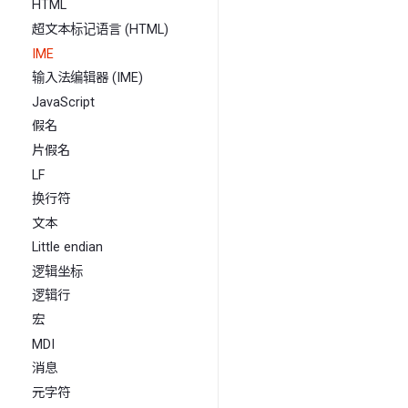
HTML
超文本标记语言 (HTML)
IME
输入法编辑器 (IME)
JavaScript
假名
片假名
LF
换行符
文本
Little endian
逻辑坐标
逻辑行
宏
MDI
消息
元字符