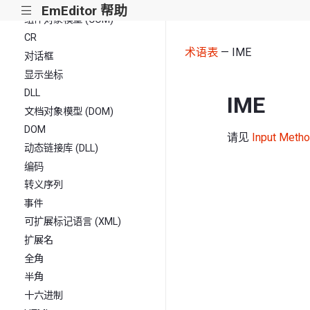
命令行
EmEditor 帮助
|||
组件对象模型 (COM)
CR
术语表
— IME
对话框
显示坐标
DLL
IME
文档对象模型 (DOM)
DOM
请见
Input Met
动态链接库 (DLL)
编码
转义序列
事件
可扩展标记语言 (XML)
扩展名
全角
半角
十六进制