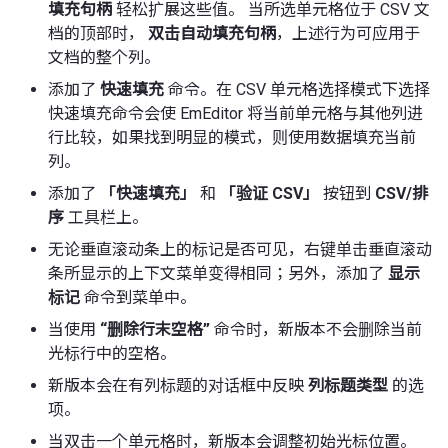
填充句柄
轻松扩展这些值。 当所选单元格位于 CSV 文
档的顶部时，
双击自动填充句柄
，上述行为可应用于
文档的整个列。
添加了
快速填充
命令。在 CSV 单元格选择模式下选择
快速填充命令会使 EmEditor 将当前单元格与其他列进
行比较，如果找到明显的模式，则使用数据填充当前
列。
添加了
「快速填充」
和
「验证 CSV」
按钮到
CSV/排
序
工具栏上。
无论垂直滚动条上的标记是否可见，右键单击垂直滚动
条所显示的上下文菜单变得相同；另外，添加了
显示
标记
命令到菜单中。
当使用
“删除行末空格”
命令时，新版本不会删除当前
光标行中的空格。
新版本会在有列标题的对话框中反映
列标题类型
的选
项。
当双击一个单元格时，新版本会调整初始光标位置。