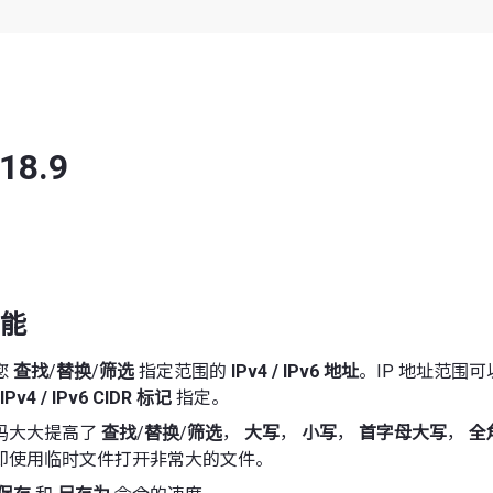
 18.9
能
您
查找
/
替换
/
筛选
指定范围的
IPv4 / IPv6 地址
。IP 地址范围
IPv4 / IPv6 CIDR 标记
指定。
码大大提高了
查找
/
替换
/
筛选
，
大写
，
小写
，
首字母大写
，
全
即使用临时文件打开非常大的文件。