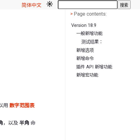
简体中文
搜索
Page contents
<
Page contents:
>
Version 18.9
一般新增功能
测试结果：
新增选项
新增命令
插件 API 新增功能
新增宏功能
可以用
数字范围表
角
，以及
半角
命