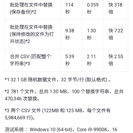
批处理在文件中替换
114
0.359
快 318
(保存备份)*2
秒
秒
倍
批处理在文件中替换
9.38
1.30
快 7.22
(保持修改的文件为打
秒
秒
倍
开状态)*2
合并 CSV (匹配整个
5.39
2.11
快 2.55
字符串)*3
秒
秒
倍
*1 32.1 GB 随机数据文件，32 字节/行 (默认格式) 。
*2 781 个文件，总共 1.30 MB，100 个替换字符串，总共
470,346 次替换。
*3 两个 CSV 文件 (122MB 和 125 MB，每个文件有
5,984,669 行)。
测试系统： Windows 10 (64-bit)，Core i9-9900K，16