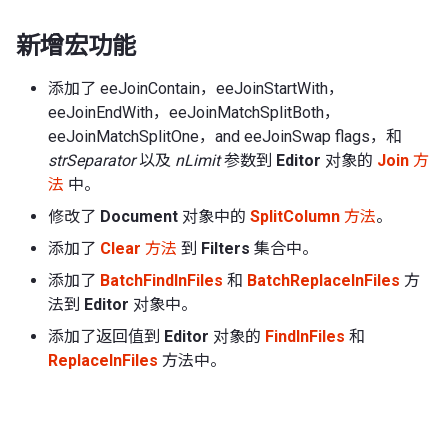
新增宏功能
添加了 eeJoinContain，eeJoinStartWith，
eeJoinEndWith，eeJoinMatchSplitBoth，
eeJoinMatchSplitOne，and eeJoinSwap flags，和
strSeparator
以及
nLimit
参数到
Editor
对象的
Join
方
法
中。
修改了
Document
对象中的
SplitColumn
方法
。
添加了
Clear
方法
到
Filters
集合中。
添加了
BatchFindInFiles
和
BatchReplaceInFiles
方
法到
Editor
对象中。
添加了返回值到
Editor
对象的
FindInFiles
和
ReplaceInFiles
方法中。