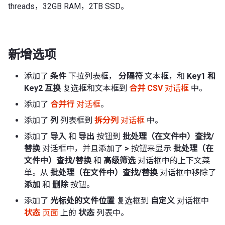
threads，32GB RAM，2TB SSD。
新增选项
添加了
条件
下拉列表框，
分隔符
文本框，和
Key1 和
Key2 互换
复选框和文本框到
合并 CSV
对话框
中。
添加了
合并行
对话框
。
添加了
列
列表框到
拆分列
对话框
中。
添加了
导入
和
导出
按钮到
批处理（在文件中）查找/
替换
对话框中，并且添加了
>
按钮来显示
批处理（在
文件中）查找/替换
和
高级筛选
对话框中的上下文菜
单。从
批处理（在文件中）查找/替换
对话框中移除了
添加
和
删除
按钮。
添加了
光标处的文件位置
复选框到
自定义
对话框中
状态
页面
上的
状态
列表中。