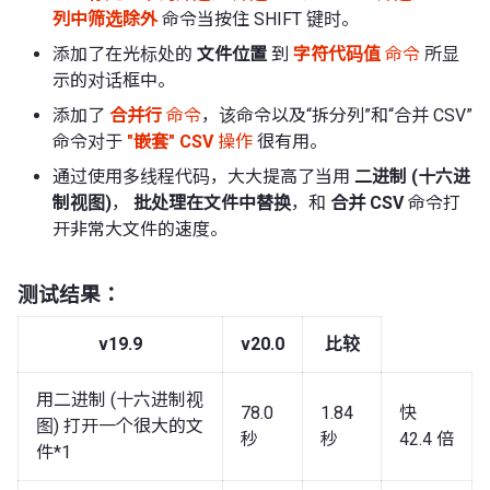
列中筛选除外
命令当按住 SHIFT 键时。
添加了在光标处的
文件位置
到
字符代码值
命令
所显
示的对话框中。
添加了
合并行
命令
，该命令以及“拆分列”和“合并 CSV”
命令对于
"嵌套" CSV
操作
很有用。
通过使用多线程代码，大大提高了当用
二进制 (十六进
制视图)
，
批处理在文件中替换
，和
合并 CSV
命令打
开非常大文件的速度。
测试结果：
v19.9
v20.0
比较
用二进制 (十六进制视
78.0
1.84
快
图) 打开一个很大的文
秒
秒
42.4 倍
件*1