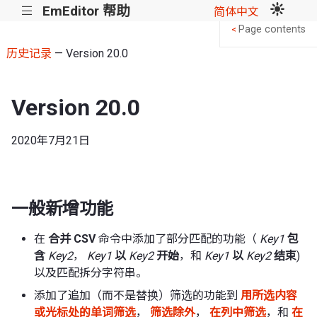
EmEditor 帮助
|||
简体中文
Page contents
<
历史记录
— Version 20.0
Version 20.0
2020年7月21日
一般新增功能
在
合并 CSV
命令中添加了部分匹配的功能（
Key1
包
含
Key2
，
Key1
以
Key2
开始
，和
Key1
以
Key2
结束
)
以及匹配拆分字符串。
添加了追加（而不是替换）筛选的功能到
用所选内容
或光标处的单词筛选
，
筛选除外
，
在列中筛选
，和
在