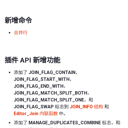
新增命令
合并行
插件 API 新增功能
添加了
JOIN_FLAG_CONTAIN
，
JOIN_FLAG_START_WITH
，
JOIN_FLAG_END_WITH
，
JOIN_FLAG_MATCH_SPLIT_BOTH
，
JOIN_FLAG_MATCH_SPLIT_ONE
，和
JOIN_FLAG_SWAP
标志到
JOIN_INFO
结构
和
Editor_Join
内联函数
中。
添加了
MANAGE_DUPLICATES_COMBINE
标志，和