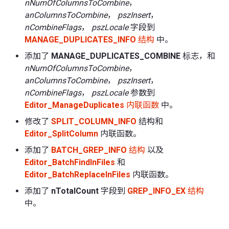
nNumOfColumnsToCombine
，
anColumnsToCombine
，
pszInsert
，
nCombineFlags
，
pszLocale
字段到
MANAGE_DUPLICATES_INFO
结构
中。
添加了
MANAGE_DUPLICATES_COMBINE
标志，和
nNumOfColumnsToCombine
，
anColumnsToCombine
，
pszInsert
，
nCombineFlags
，
pszLocale
参数到
Editor_ManageDuplicates
内联函数
中。
修改了
SPLIT_COLUMN_INFO
结构和
Editor_SplitColumn
内联函数。
添加了
BATCH_GREP_INFO
结构
以及
Editor_BatchFindInFiles
和
Editor_BatchReplaceInFiles
内联函数。
添加了
nTotalCount
字段到
GREP_INFO_EX
结构
中。