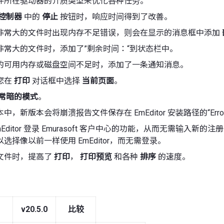
件所在驱动器的介质类型来优化各种任务。
控制器
中的
停止
按钮时，响应时间得到了改善。
非常大的文件时出现内存不足错误，则会在显示的消息框中添加
非常大的文件时，添加了”剩余时间：“到状态栏中。
的可用内存或磁盘空间不足时，添加了一条通知消息。
您在
打印
对话框中选择
当前页面
。
常暗的模式
。
中，新版本会将崩溃报告文件保存在 EmEditor 安装路径的“Err
Editor 登录 Emurasoft 客户中心的功能，从而无需输入新的
选择像以前一样使用 EmEditor，而无需登录。
文件时，提高了
打印
，
打印预览
和各种
排序
的速度。
v20.5.0
比较