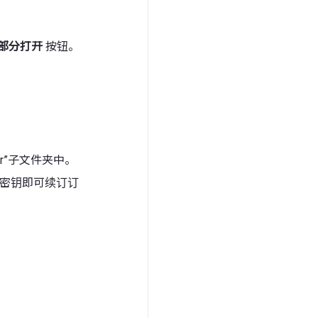
部分打开
按钮。
or”子文件夹中。
注册密钥即可续订订