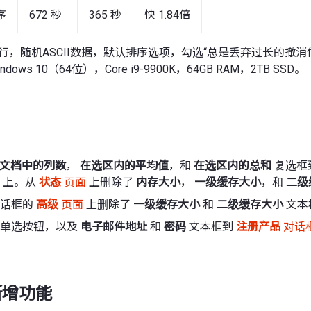
序
672 秒
365 秒
快 1.84倍
B，1 亿行，随机ASCII数据，默认排序选项，勾选“总是丢弃过长的撤
dows 10（64位），Core i9-9900K，64GB RAM，2TB SSD。
V 文档中的列数
，
在选区内的平均值
，和
在选区内的总和
复选框
上。从
状态
页面
上删除了
内存大小
，
一级缓存大小
，和
二级
话框的
高级
页面
上删除了
一级缓存大小
和
二级缓存大小
文本
单选按钮，以及
电子邮件地址
和
密码
文本框到
注册产品
对话
 新增功能