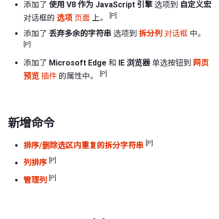
添加了
使用 V8 作为 JavaScript 引擎
选项到
自定义宏
[P]
对话框的
选项
页面
上。
添加了
丢弃多余的字符串
选项到
拆分列
对话框
中。
[P]
添加了
Microsoft Edge
和
IE 浏览器
单选按钮到
网页
[P]
预览
插件
的属性中。
新增命令
[P]
排序/删除选区内重复的拆分字符串
[P]
列排序
[P]
管理列