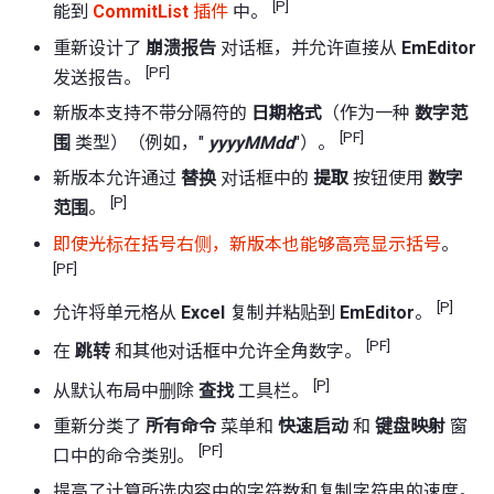
[P]
能到
CommitList
插件
中。
重新设计了
崩溃报告
对话框，并允许直接从
EmEditor
[PF]
发送报告。
新版本支持不带分隔符的
日期格式
（作为一种
数字范
[PF]
围
类型）（例如，"
yyyyMMdd
"）。
新版本允许通过
替换
对话框中的
提取
按钮使用
数字
[P]
范围
。
即使光标在括号右侧，新版本也能够高亮显示括号
。
[PF]
[P]
允许将单元格从
Excel
复制并粘贴到
EmEditor
。
[PF]
在
跳转
和其他对话框中允许全角数字。
[P]
从默认布局中删除
查找
工具栏。
重新分类了
所有命令
菜单和
快速启动
和
键盘映射
窗
[PF]
口中的命令类别。
提高了计算所选内容中的字符数和复制字符串的速度。