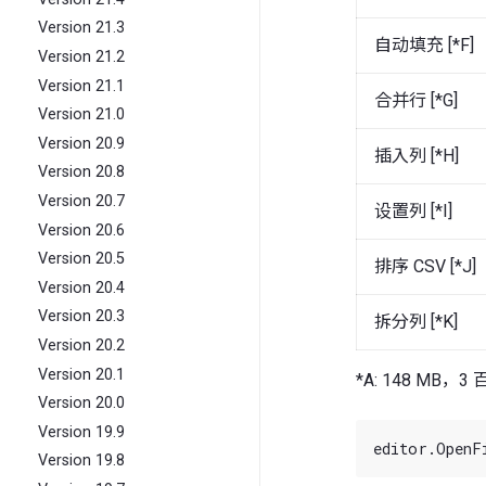
Version 21.3
自动填充 [*F]
Version 21.2
Version 21.1
合并行 [*G]
Version 21.0
Version 20.9
插入列 [*H]
Version 20.8
Version 20.7
设置列 [*I]
Version 20.6
Version 20.5
排序 CSV [*J]
Version 20.4
Version 20.3
拆分列 [*K]
Version 20.2
Version 20.1
*A: 148 MB，
Version 20.0
Version 19.9
Version 19.8