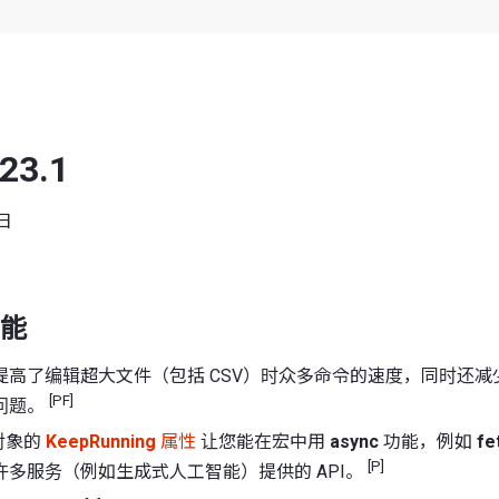
 23.1
 日
能
提高了编辑超大文件（包括 CSV）时众多命令的速度，同时还减
[PF]
问题。
对象的
KeepRunning
属性
让您能在宏中用
async
功能，例如
fe
[P]
许多服务（例如生成式人工智能）提供的 API。