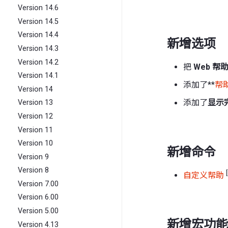
Version 14.6
Version 14.5
Version 14.4
新增选项
Version 14.3
Version 14.2
把
Web 帮
Version 14.1
添加了**
帮
Version 14
添加了
显示
Version 13
Version 12
Version 11
Version 10
新增命令
Version 9
Version 8
自定义帮助
Version 7.00
Version 6.00
Version 5.00
新增宏功
Version 4.13