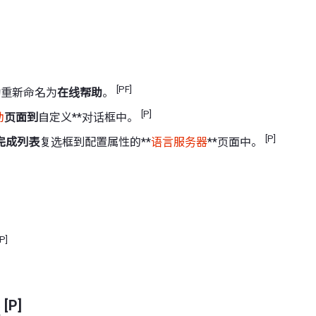
[PF]
助
重新命名为
在线帮助
。
[P]
助
页面到
自定义**对话框中。
[P]
完成列表
复选框到配置属性的**
语言服务器
**页面中。
[P]
[P]
能