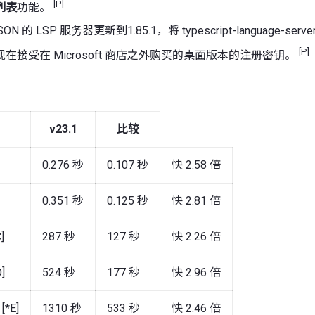
[P]
列表
功能。
SON 的 LSP 服务器更新到1.85.1，将 typescript-language-serve
[P]
在接受在 Microsoft 商店之外购买的桌面版本的注册密钥。
v23.1
比较
0.276 秒
0.107 秒
快 2.58 倍
0.351 秒
0.125 秒
快 2.81 倍
]
287 秒
127 秒
快 2.26 倍
]
524 秒
177 秒
快 2.96 倍
*E]
1310 秒
533 秒
快 2.46 倍