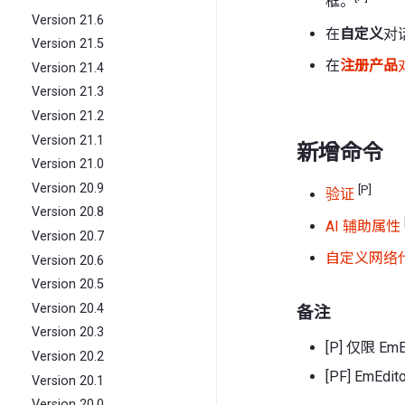
框。
Version 21.6
在
自定义
对
Version 21.5
在
注册产品
Version 21.4
Version 21.3
Version 21.2
Version 21.1
新增命令
Version 21.0
Version 20.9
[P]
验证
Version 20.8
AI 辅助属性
Version 20.7
自定义网络
Version 20.6
Version 20.5
Version 20.4
备注
Version 20.3
[P] 仅限 Em
Version 20.2
[PF] EmEd
Version 20.1
Version 20.0