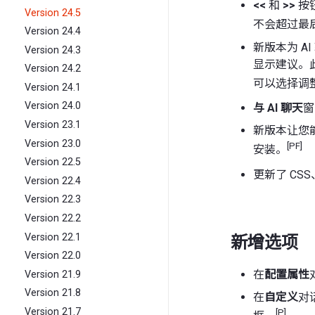
<<
和
>>
按
Version 24.5
不会超过最
Version 24.4
新版本为 
Version 24.3
显示建议。
Version 24.2
可以选择调
Version 24.1
Version 24.0
与 AI 聊天
窗
Version 23.1
新版本让您
Version 23.0
[PF]
安装。
Version 22.5
更新了 CSS、
Version 22.4
Version 22.3
Version 22.2
Version 22.1
新增选项
Version 22.0
在
配置属性
Version 21.9
Version 21.8
在
自定义
对
Version 21.7
[P]