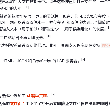
钮已添加到
大文件控制器
中。点击这些按钮将打开文件的上一个
[P]
后指定的大小。
AI 辅助编辑功能提供了更大的灵活性。现在，您可以选择仅在按
此外，您可以设置置信水平，并仅在 AI 的置信度达到某个阈值
[
整输入文本（用于预测）和输出文本（用于候选建议）的长度。
[P]
口在粘贴时不再立即发送。
能为授权验证设置网络代理。此外，桌面安装程序现在支持
PRO
[P]
HTML、JSON 和 TypeScript 的 LSP 服务器。
[P]
对话框中添加了
AI 辅助
页面
。
话框的
文件
页面
中添加了
打开后立即验证文件
和
仅在出现故障时