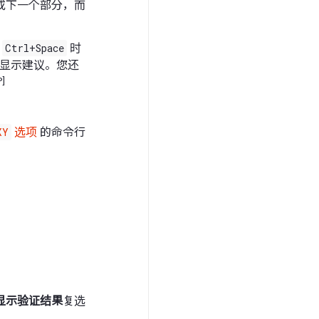
或下一个部分，而
下
Ctrl+Space
时
时显示建议。您还
P]
XY
选项
的命令行
显示验证结果
复选