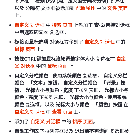
复选框，
检测 DSV (用户定义的分隔符分隔)
复选框，
以及
分隔符
文本框被添加到
配置属性
中的
文件
页面
上。
自定义
对话框
中
搜索
页面
上添加了
查找/替换对话框
中用选取的文本
复选框。
标签页鼠标选项
对话框被移到了
自定义
对话框
中的
鼠标
页面
上。
按住CTRL键加鼠标滚轮调整字体大小
复选框在
自定
义
对话框
中的
鼠标
页面
上。
自定义分栏颜色 - 使用系统颜色
复选框，
自定义分栏
颜色 - 「文本」按钮
，
自定义分栏颜色 - 「背景」按
钮
，
光标大小与颜色 - 宽度
下拉列表框，
光标大小与
颜色 - 高度
下拉列表框，
光标大小与颜色 - 使用系统
颜色
复选框，以及
光标大小与颜色 - 「颜色」按钮
在
自定义
对话框
中
查看
页面
上。
添加了
自定义
对话框
中的
排序
页面
。
自动工作区
下拉列表框以及
退出前不再询问
复选框被