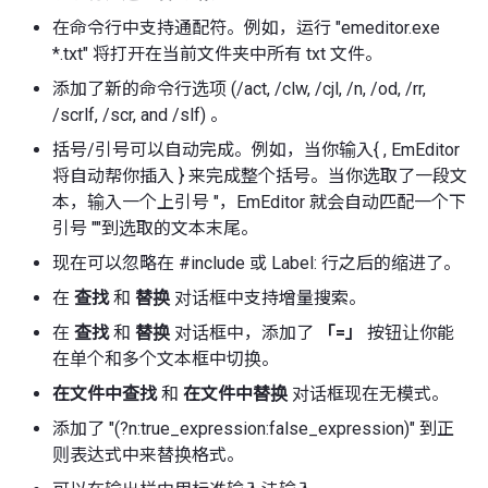
在命令行中支持通配符。例如，运行 "emeditor.exe
*.txt" 将打开在当前文件夹中所有 txt 文件。
添加了新的命令行选项 (/act, /clw, /cjl, /n, /od, /rr,
/scrlf, /scr, and /slf) 。
括号/引号可以自动完成。例如，当你输入{ , EmEditor
将自动帮你插入 } 来完成整个括号。当你选取了一段文
本，输入一个上引号 "，EmEditor 就会自动匹配一个下
引号 ""到选取的文本末尾。
现在可以忽略在 #include 或 Label: 行之后的缩进了。
在
查找
和
替换
对话框中支持增量搜索。
在
查找
和
替换
对话框中，添加了
「=」
按钮让你能
在单个和多个文本框中切换。
在文件中查找
和
在文件中替换
对话框现在无模式。
添加了 "(?n:true_expression:false_expression)" 到正
则表达式中来替换格式。