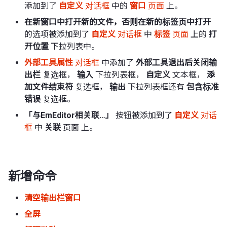
添加到了
自定义
对话框
中的
窗口
页面
上。
在新窗口中打开新的文件，否则在新的标签页中打开
的选项被添加到了
自定义
对话框
中
标签
页面
上的
打
开位置
下拉列表中。
外部工具属性
对话框
中添加了
外部工具退出后关闭输
出栏
复选框，
输入
下拉列表框，
自定义
文本框，
添
加文件结束符
复选框，
输出
下拉列表框还有
包含标准
错误
复选框。
「与EmEditor相关联…」
按钮被添加到了
自定义
对话
框
中
关联
页面 上。
新增命令
清空输出栏窗口
全屏