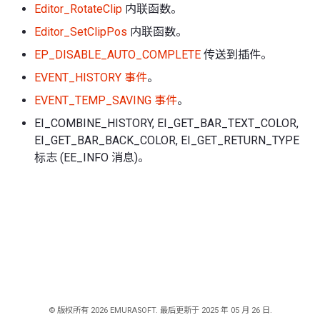
Editor_RotateClip
内联函数。
Editor_SetClipPos
内联函数。
EP_DISABLE_AUTO_COMPLETE
传送到插件。
EVENT_HISTORY 事件
。
EVENT_TEMP_SAVING 事件
。
EI_COMBINE_HISTORY, EI_GET_BAR_TEXT_COLOR,
EI_GET_BAR_BACK_COLOR, EI_GET_RETURN_TYPE
标志 (EE_INFO 消息)。
© 版权所有 2026 EMURASOFT. 最后更新于 2025 年 05 月 26 日.