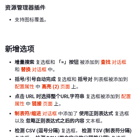
资源管理器插件
支持图标覆盖。
新增选项
增量搜索
复选框和
「=」按钮
被添加到
查找
对话框
和
替换
对话框
中。
括号/引号自动完成
复选框和
括号对
列表框被添加到
配置属性
中
高亮 (2)
页面
上。
点击 URL 时选择整个URL字符串
复选框被添加到
配置
属性
中
链接
页面
上。
制表符/缩进
对话框
中添加了
使用正则表达式
复选框
以及
忽略正则表达式之后的内容
文本框。
检测 CSV (逗号分隔)
复选框，
检测 TSV (制表符分隔)