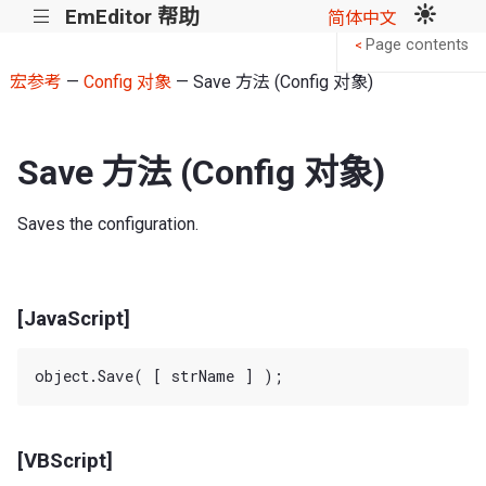
EmEditor 帮助
|||
简体中文
Page contents
<
宏参考
—
Config 对象
— Save 方法 (Config 对象)
Save 方法 (Config 对象)
Saves the configuration.
[JavaScript]
[VBScript]