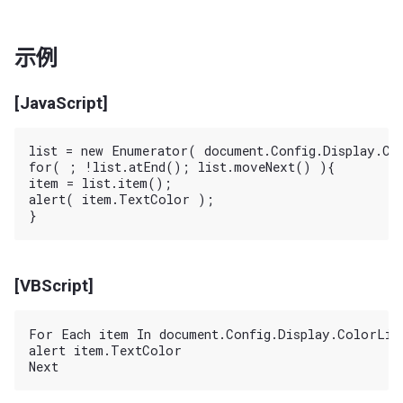
示例
[JavaScript]
list = new Enumerator( document.Config.Display.Col
for( ; !list.atEnd(); list.moveNext() ){

item = list.item();

alert( item.TextColor );

[VBScript]
For Each item In document.Config.Display.ColorList
alert item.TextColor
