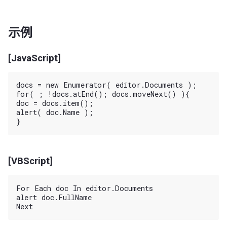
示例
[JavaScript]
docs = new Enumerator( editor.Documents );

for( ; !docs.atEnd(); docs.moveNext() ){

doc = docs.item();

alert( doc.Name );

[VBScript]
For Each doc In editor.Documents

alert doc.FullName
