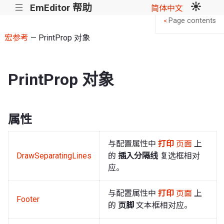
EmEditor 帮助
|||
简体中文
Page contents
<
宏参考
— PrintProp 对象
PrintProp 对象
属性
与配置属性中
打印
页面
上
DrawSeparatingLines
的
插入分隔线
复选框相对
应。
与配置属性中
打印
页面
上
Footer
的
页脚
文本框相对应。