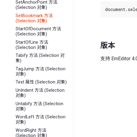
SetAnchorPoint 方法
(Selection 对象)
SetBookmark 方法
(Selection 对象)
StartOfDocument 方法
(Selection 对象)
StartOfLine 方法
版本
(Selection 对象)
Tabify 方法 (Selection 对
支持 EmEditor
象)
TagJump 方法 (Selection
对象)
Text 属性 (Selection 对象)
UnIndent 方法 (Selection
对象)
Untabify 方法 (Selection
对象)
WordLeft 方法 (Selection
对象)
WordRight 方法
(Selection 对象)