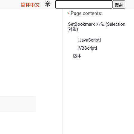
简体中文
搜索
Page contents
<
Page contents:
>
SetBookmark 方法 (Selection
对象)
[JavaScript]
[VBScript]
版本