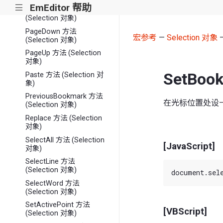
EmEditor 帮助
|||
OverwriteMode 属性
(Selection 对象)
PageDown 方法
宏参考
—
Selection 对象
—
(Selection 对象)
PageUp 方法 (Selection
对象)
SetBoo
Paste 方法 (Selection 对
象)
PreviousBookmark 方法
在光标位置处设
(Selection 对象)
Replace 方法 (Selection
对象)
SelectAll 方法 (Selection
[JavaScript]
对象)
SelectLine 方法
(Selection 对象)
SelectWord 方法
(Selection 对象)
SetActivePoint 方法
[VBScript]
(Selection 对象)